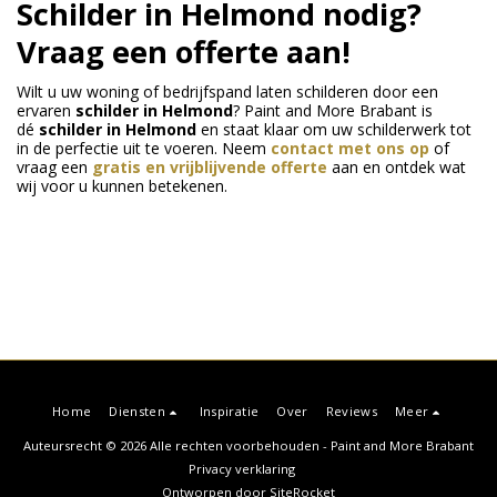
Schilder in Helmond nodig?
Vraag een offerte aan!
Wilt u uw woning of bedrijfspand laten schilderen door een
ervaren
schilder in Helmond
? Paint and More Brabant is
dé
schilder in Helmond
en staat klaar om uw schilderwerk tot
in de perfectie uit te voeren. Neem
contact met ons op
of
vraag een
gratis en vrijblijvende offerte
aan en ontdek wat
wij voor u kunnen betekenen.
Home
Diensten
Inspiratie
Over
Reviews
Meer
Auteursrecht © 2026 Alle rechten voorbehouden -
Paint and More Brabant
Privacy verklaring
Ontworpen door
SiteRocket